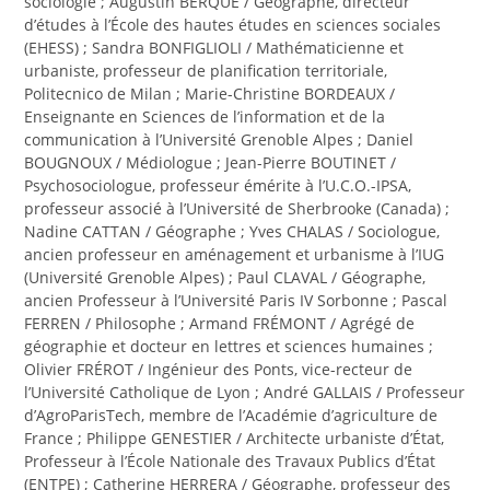
sociologie ; Augustin BERQUE / Géographe, directeur
d’études à l’École des hautes études en sciences sociales
(EHESS) ; Sandra BONFIGLIOLI / Mathématicienne et
urbaniste, professeur de planification territoriale,
Politecnico de Milan ; Marie-Christine BORDEAUX /
Enseignante en Sciences de l’information et de la
communication à l’Université Grenoble Alpes ; Daniel
BOUGNOUX / Médiologue ; Jean-Pierre BOUTINET /
Psychosociologue, professeur émérite à l’U.C.O.-IPSA,
professeur associé à l’Université de Sherbrooke (Canada) ;
Nadine CATTAN / Géographe ; Yves CHALAS / Sociologue,
ancien professeur en aménagement et urbanisme à l’IUG
(Université Grenoble Alpes) ; Paul CLAVAL / Géographe,
ancien Professeur à l’Université Paris IV Sorbonne ; Pascal
FERREN / Philosophe ; Armand FRÉMONT / Agrégé de
géographie et docteur en lettres et sciences humaines ;
Olivier FRÉROT / Ingénieur des Ponts, vice-recteur de
l’Université Catholique de Lyon ; André GALLAIS / Professeur
d’AgroParisTech, membre de l’Académie d’agriculture de
France ; Philippe GENESTIER / Architecte urbaniste d’État,
Professeur à l’École Nationale des Travaux Publics d’État
(ENTPE) ; Catherine HERRERA / Géographe, professeur des