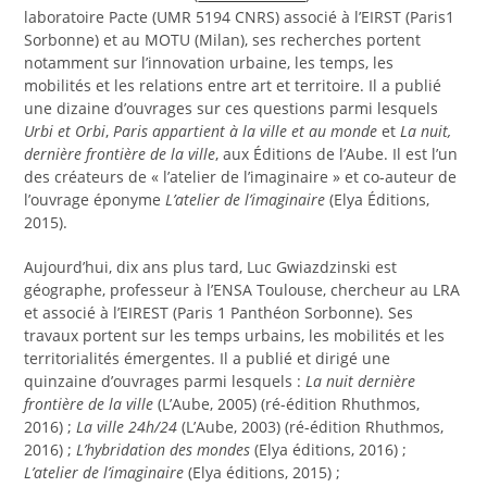
laboratoire Pacte (UMR 5194 CNRS) associé à l’EIRST (Paris1
Sorbonne) et au MOTU (Milan), ses recherches portent
notamment sur l’innovation urbaine, les temps, les
mobilités et les relations entre art et territoire. Il a publié
une dizaine d’ouvrages sur ces questions parmi lesquels
Urbi et Orbi
,
Paris appartient à la ville et au monde
et
La nuit,
dernière frontière de la ville
, aux Éditions de l’Aube. Il est l’un
des créateurs de « l’atelier de l’imaginaire » et co-auteur de
l’ouvrage éponyme
L’atelier de l’imaginaire
(Elya Éditions,
2015).
Aujourd’hui, dix ans plus tard, Luc Gwiazdzinski est
géographe, professeur à l’ENSA Toulouse, chercheur au LRA
et associé à l’EIREST (Paris 1 Panthéon Sorbonne). Ses
travaux portent sur les temps urbains, les mobilités et les
territorialités émergentes. Il a publié et dirigé une
quinzaine d’ouvrages parmi lesquels :
La nuit dernière
frontière de la ville
(L’Aube, 2005) (ré-édition Rhuthmos,
2016) ;
La ville 24h/24
(L’Aube, 2003) (ré-édition Rhuthmos,
2016) ;
L’hybridation des mondes
(Elya éditions, 2016) ;
L’atelier de l’imaginaire
(Elya éditions, 2015) ;