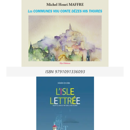
ISBN 9791091336093