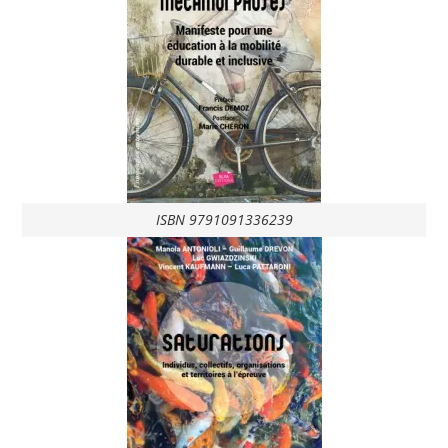
ISBN 9791091336239