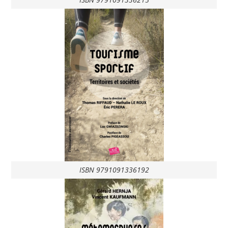
ISBN 9791091336192