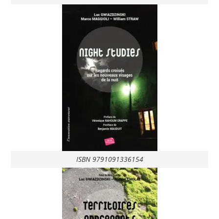
ISBN 9791091336154