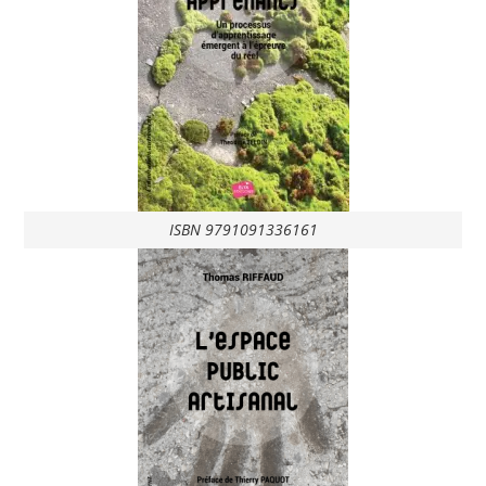
ISBN 9791091336161