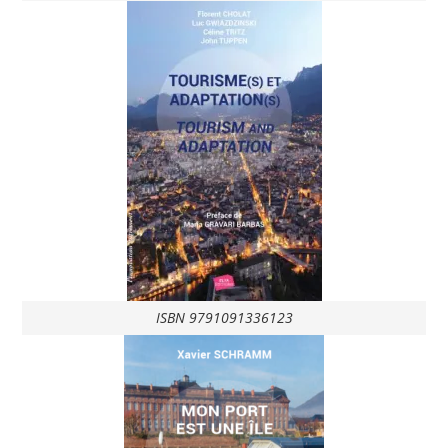
ISBN 9791091336123