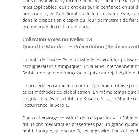
Dans Le Nouveau Syndrome de Vichy, Theodore Dalrymple 
mais explicables, qu’ils ont eus sur la confiance en soi
personnelle, en l’amélioration de leur niveau de vie, a
dans la disposition d’esprit qui leur permettrait de fair
économique du reste du monde.
Collection Voies nouvelles #3
Quand Le Monde … – Présentation (4e de couvert
La fable de Kosovo Polje a assimilé les grandes puissanc
rechigneraient à s’impliquer. Et, si elles interviennent
Serbie une opinion française acquise au rejet légitime d
Le procédé en rappelle un autre, également utilisé par 
et les méthodes de diabolisation. En même temps qu’elles 
singularités. Avec la fable de Kosovo Polje, Le Monde rep
l’occurrence, la Serbie.
Dans cet ouvrage constitué de trois parties – La Fable 
d’illusions médiatiques présentées par un grand quotidien
multiethnique, ou encore là, les approximations et les 