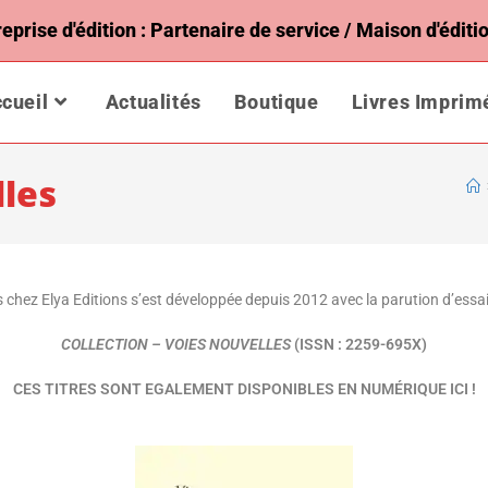
rise d'édition : Partenaire de service / Maison d'éditio
cueil
Actualités
Boutique
Livres Imprim
lles
s chez Elya Editions s’est développée depuis 2012 avec la parution d’essai
COLLECTION – VOIES NOUVELLES
(ISSN : 2259-695X)
CES
TITR
ES
SONT EGALEMENT DISPONIBLES EN NUMÉRIQUE ICI !