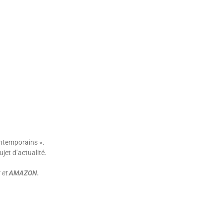
ontemporains ».
ujet d’actualité.
 et
AMAZON
.