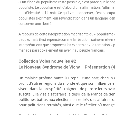
Si un éloge du populisme reste possible, c’est parce que le 
populiste. Le populisme est d’abord une affirmation, l’affirmati
pas d’identité et il le sait. Ce qu’il veut conserver, c’est sa 
populistes expriment leur revendication dans un langage iden
conserver une liberté.
A rebours de cette interprétation méprisante du « populisme
peuple, mais il est repensé comme la réaction, saine en elle-m
interprétations que proposent les experts de « la tentation » po
ménage paradoxalement un avenir au peuple français.
Collection Voies nouvelles #2
Le Nouveau Syndrome de Vichy – Présentation (4e
Un malaise profond hante l’Europe. D’une part, chacun a
profit d’autres régions du monde et que son influence e
vivent dans la prospérité craignent de perdre leurs avant
suscite. Elle vise à satisfaire le désir de la France de
politiques battus aux élections ou retirés des affaires, 
pour politiciens retraités, ainsi que le râtelier où mang