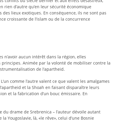
onflits du siècle dernier et aux effets désastreux,
 en rien d’autre qu’en leur sécurité économique
s des lieux exotiques. En conséquence, ils ne sont pas
ence croissante de l’islam ou de la concurrence
s n’avoir aucun intérêt dans la région, elles
s principes. Animée par la volonté de mobiliser contre la
nstrumentalisation de l’apartheid.
. L’un comme l’autre valent ce que valent les amalgames
l’apartheid et la Shoah en faisant disparaître leurs
nion et la fabrication d’un bouc émissaire. En
ée du drame de Srebrenica – l’auteur dévoile autant
la Yougoslavie, là, «le rêve», celui d’une Bosnie