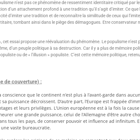
populisme n’est pas ce phénomène de ressentiment identitaire critiqué par
on d’un attachement profond à une tradition qu’il s’agit d’imiter. Ce que le
capacité d’imiter une tradition et de reconnaître la similitude de ceux qui l’
titaire, tombant ainsi dans le piège des démagogues. Etre conservateur ne
 », cet essai propose une réévaluation du phénomène. Le populisme n’est 
ême, d’un peuple politique à sa destruction. Car il y a plus de mémoire po
puliste ou de « l’illusion » populiste. C’est cette mémoire politique, retenu
 de couverture) :
 conscience que le continent n’est plus à l’avant-garde dans aucun
t sa puissance décroissent. D’autre part, l’Europe est frappée d’i
ages et leurs privilèges. L’Union européenne est à la fois la cause 
 demeurer une grande puissance, celui de l’Allemagne d’être autre c
dans tous les pays, de conserver pouvoir et influence ad infinitum. 
e une vaste bureaucratie.