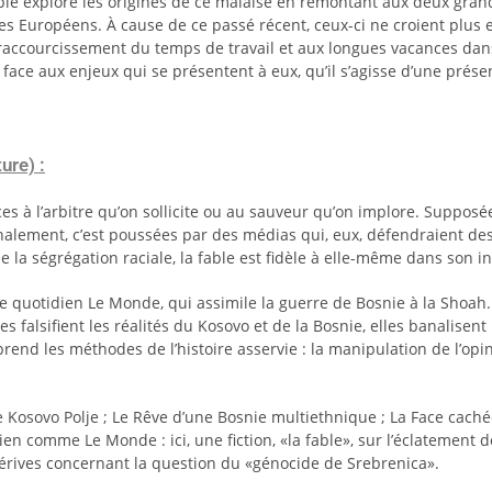
explore les origines de ce malaise en remontant aux deux grands c
 des Européens. À cause de ce passé récent, ceux-ci ne croient plus
u raccourcissement du temps de travail et aux longues vacances dan
e face aux enjeux qui se présentent à eux, qu’il s’agisse d’une prés
ure) :
es à l’arbitre qu’on sollicite ou au sauveur qu’on implore. Supposée
 finalement, c’est poussées par des médias qui, eux, défendraient de
e la ségrégation raciale, la fable est fidèle à elle-même dans son i
le quotidien Le Monde, qui assimile la guerre de Bosnie à la Shoah
falsifient les réalités du Kosovo et de la Bosnie, elles banalisent 
rend les méthodes de l’histoire asservie : la manipulation de l’opi
de Kosovo Polje ; Le Rêve d’une Bosnie multiethnique ; La Face cach
 comme Le Monde : ici, une fiction, «la fable», sur l’éclatement de 
dérives concernant la question du «génocide de Srebrenica».