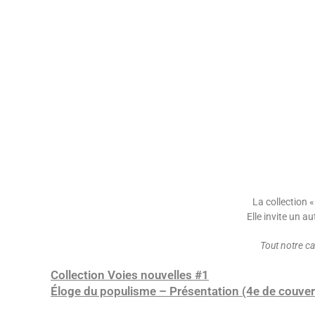
La collection 
Elle invite un a
Tout notre c
Collection Voies nouvelles #1
Éloge du populisme – Présentation (4e de couvert