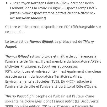
« Les citoyens-artisans dans la ville », écrit par Kevin
Clemanti dans la revue en ligne « EspacesTemps.net »
(
https://www.espacestemps.net/articles/les-citoyens-
artisans-dans-la-ville/
)
Ce titre est désormais disponible en PDF téléchargeable sur
ce site :
ICI
!
Le texte est de
Thomas Riffaud
. La préface est de
Thierry
Paquot
.
Thomas Riffaud
est sociologue et maître de conférences à
l’université de Nîmes. Il y est membre du laboratoire APSY-v
(Activités Physiques et Sportives et processus
PSYchologiques et vulnérabilité). Il est également chercheur
associé au sein du laboratoire Territoires, Villes,
Environnements et Sociétés (TVES, EA 4477) rattaché à
l’université de Lille et l’université du Littoral Côte d’Opale.
Thierry Paquot
, philosophe de l’urbain est l’auteur d’une
soixantaine d’ouvrages, dont
L’Espace public
(La Découverte,
2009, nouvelle édition, 2015),
Le Paysage
(La Découverte,