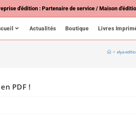
rise d'édition : Partenaire de service / Maison d'éditio
cueil
Actualités
Boutique
Livres Imprim
>
elya-editi
 en PDF !