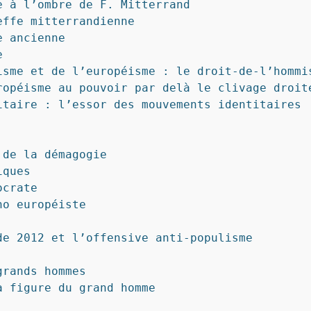
 à l’ombre de F. Mitterrand

ffe mitterrandienne

 ancienne



sme et de l’européisme : le droit-de-l’hommis
opéisme au pouvoir par delà le clivage droite
taire : l’essor des mouvements identitaires

de la démagogie

ques

crate

o européiste

e 2012 et l’offensive anti-populisme

rands hommes

 figure du grand homme
