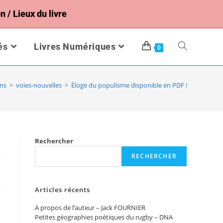
n / Lieux du livre
és
Livres Numériques
0
ons
>
voies-nouvelles
>
Éloge du populisme disponible en PDF !
Rechercher
RECHERCHER
Articles récents
A propos de l’auteur – Jack FOURNIER
Petites géographies poétiques du rugby – DNA