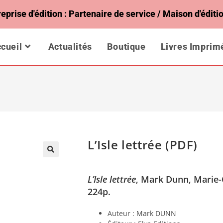
rise d'édition : Partenaire de service / Maison d'éditio
cueil
Actualités
Boutique
Livres Imprim
L’Isle lettrée (PDF)
L’Isle lettrée
, Mark Dunn, Marie-C
224p.
Auteur : Mark DUNN