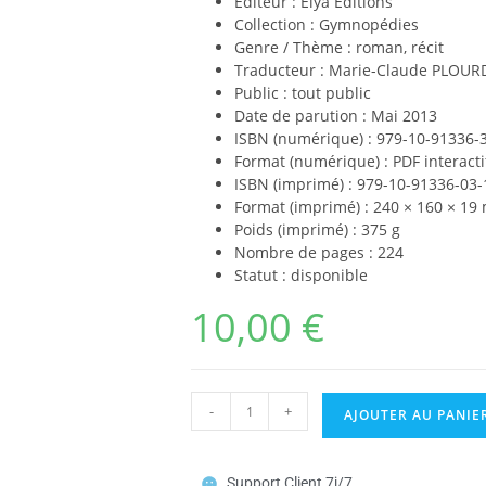
Éditeur : Elya Editions
Collection : Gymnopédies
Genre / Thème : roman, récit
Traducteur : Marie-Claude PLOUR
Public : tout public
Date de parution : Mai 2013
ISBN (numérique) : 979-10-91336-
Format (numérique) : PDF interacti
ISBN (imprimé) : 979-10-91336-03-
Format (imprimé) : 240 × 160 × 1
Poids (imprimé) : 375 g
Nombre de pages : 224
Statut : disponible
10,00
€
-
+
AJOUTER AU PANIE
Support Client 7j/7