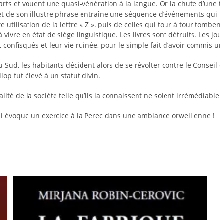
es arts et vouent une quasi-vénération à la langue. Or la chute d’une 
p et de son illustre phrase entraîne une séquence d’événements qu
te utilisation de la lettre « Z », puis de celles qui tour à tour to
 vivre en état de siège linguistique. Les livres sont détruits. Les j
 confisqués et leur vie ruinée, pour le simple fait d’avoir commis u
 Sud, les habitants décident alors de se révolter contre le Conse
op fut élevé à un statut divin.
talité de la société telle qu’ils la connaissent ne soient irrémédiab
ui évoque un exercice à la Perec dans une ambiance orwellienne !