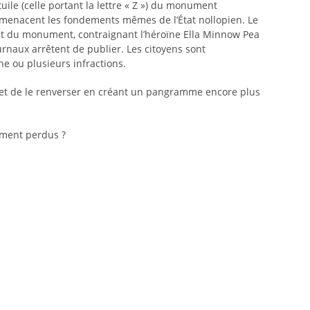
tuile (celle portant la lettre « Z ») du monument
i menacent les fondements mêmes de l’État nollopien. Le
mbent du monument, contraignant l’héroïne Ella Minnow Pea
ournaux arrêtent de publier. Les citoyens sont
ne ou plusieurs infractions.
il et de le renverser en créant un pangramme encore plus
lement perdus ?