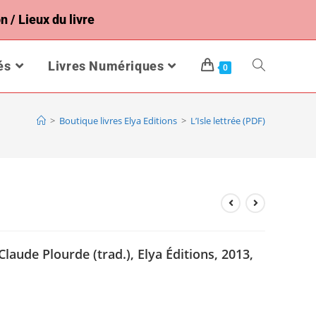
n / Lieux du livre
és
Livres Numériques
0
>
Boutique livres Elya Editions
>
L’Isle lettrée (PDF)
laude Plourde (trad.), Elya Éditions,
2013,