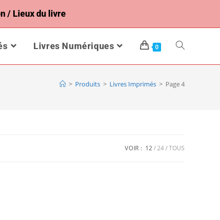
n / Lieux du livre
és
Livres Numériques
0
>
Produits
>
Livres Imprimés
>
Page 4
VOIR :
12
24
TOUS