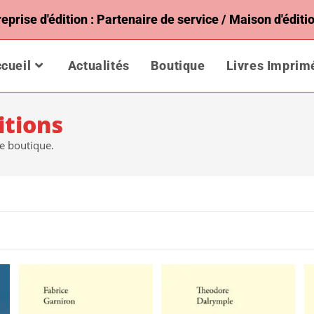
rise d'édition : Partenaire de service / Maison d'éditio
cueil
Actualités
Boutique
Livres Imprim
itions
te boutique.