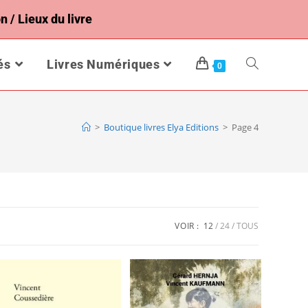
n / Lieux du livre
és
Livres Numériques
0
>
Boutique livres Elya Editions
>
Page 4
VOIR :
12
24
TOUS